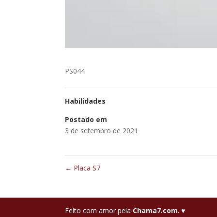
PS044
Habilidades
Postado em
3 de setembro de 2021
←
Placa S7
Feito com amor pela
Chama7.com
.
♥