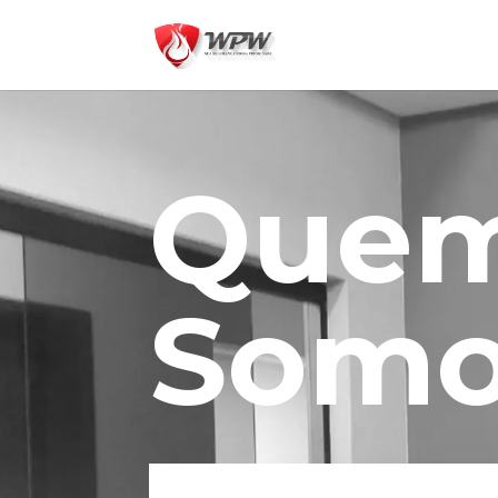
Que
Somo