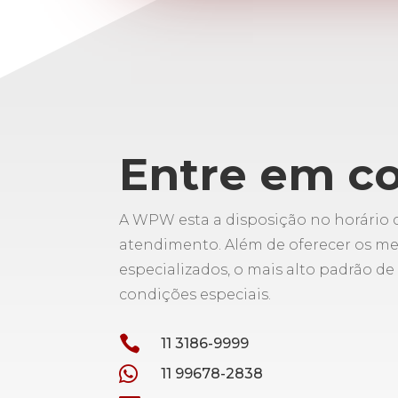
Entre em c
A WPW esta a disposição no horário 
atendimento. Além de oferecer os me
especializados, o mais alto padrão de
condições especiais.

11 3186-9999

11 99678-2838