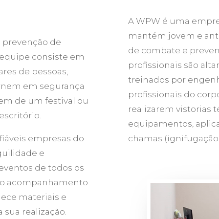
A WPW é uma empres
mantém jovem e ante
 prevenção de
de combate e preven
a equipe consiste em
profissionais são alt
ares de pessoas,
treinados por engen
ornem em segurança
profissionais do corp
rem de um festival ou
realizarem vistorias
scritório.
equipamentos, aplica
fiáveis empresas do
chamas (ignifugação) 
uilidade e
 eventos de todos os
 o acompanhamento
nece materiais e
a sua realização.