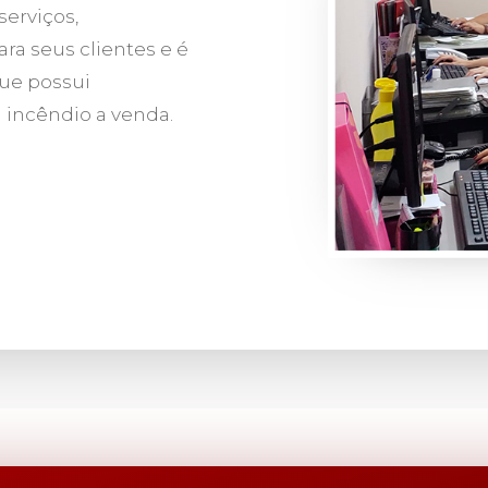
erviços,
ra seus clientes e é
ue possui
incêndio a venda.