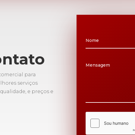
ontato
comercial para
lhores serviços
 qualidade, e preços e